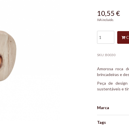
10,55 €
IVA incluído.
C
SKU:
B0030
Amorosa roca d
brincadeiras e de
Peça de design 
sustentáveis e tin
Marca
Tags