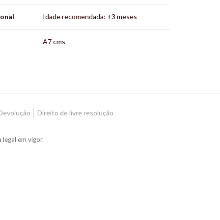
ional
Idade recomendada: +3 meses
A7 cms
 Devolução
Direito de livre resolução
legal em vigor.