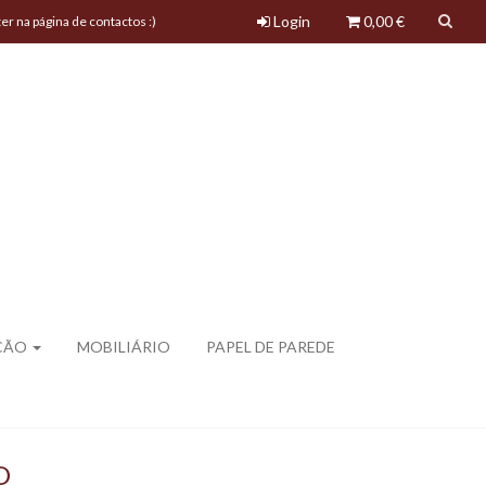
Login
0,00 €
a página de contactos :)
ÇÃO
MOBILIÁRIO
PAPEL DE PAREDE
O